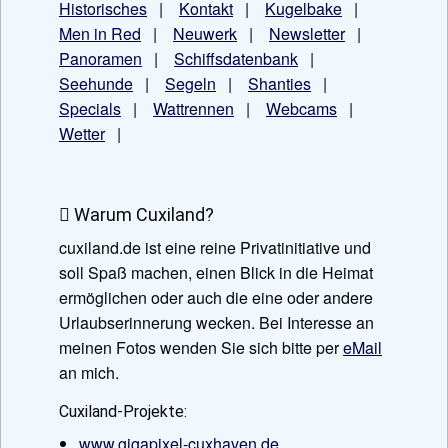
Historisches
|
Kontakt
|
Kugelbake
|
Men in Red
|
Neuwerk
|
Newsletter
|
Panoramen
|
Schiffsdatenbank
|
Seehunde
|
Segeln
|
Shanties
|
Specials
|
Wattrennen
|
Webcams
|
Wetter
|
Warum Cuxiland?
cuxiland.de ist eine reine Privatinitiative und
soll Spaß machen, einen Blick in die Heimat
ermöglichen oder auch die eine oder andere
Urlaubserinnerung wecken. Bei Interesse an
meinen Fotos wenden Sie sich bitte per
eMail
an mich.
Cuxiland-Projekte:
www.gigapixel-cuxhaven.de