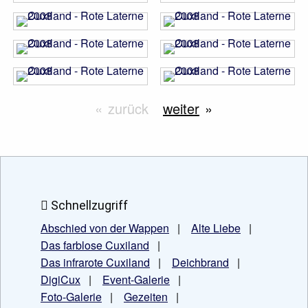
zurück
weiter
Schnellzugriff
Abschied von der Wappen
|
Alte Liebe
|
Das farblose Cuxiland
|
Das infrarote Cuxiland
|
Deichbrand
|
DigiCux
|
Event-Galerie
|
Foto-Galerie
|
Gezeiten
|