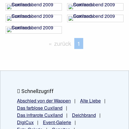
zurück
Sie befinden sich au
1
Schnellzugriff
Abschied von der Wappen
|
Alte Liebe
|
Das farblose Cuxiland
|
Das infrarote Cuxiland
|
Deichbrand
|
DigiCux
|
Event-Galerie
|