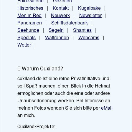
Foto-Galerie
|
Gezeiten
|
Historisches
|
Kontakt
|
Kugelbake
|
Men in Red
|
Neuwerk
|
Newsletter
|
Panoramen
|
Schiffsdatenbank
|
Seehunde
|
Segeln
|
Shanties
|
Specials
|
Wattrennen
|
Webcams
|
Wetter
|
Warum Cuxiland?
cuxiland.de ist eine reine Privatinitiative und
soll Spaß machen, einen Blick in die Heimat
ermöglichen oder auch die eine oder andere
Urlaubserinnerung wecken. Bei Interesse an
meinen Fotos wenden Sie sich bitte per
eMail
an mich.
Cuxiland-Projekte: