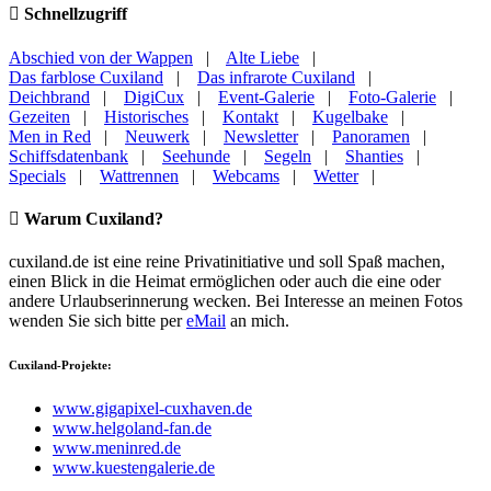
Schnellzugriff
Abschied von der Wappen
|
Alte Liebe
|
Das farblose Cuxiland
|
Das infrarote Cuxiland
|
Deichbrand
|
DigiCux
|
Event-Galerie
|
Foto-Galerie
|
Gezeiten
|
Historisches
|
Kontakt
|
Kugelbake
|
Men in Red
|
Neuwerk
|
Newsletter
|
Panoramen
|
Schiffsdatenbank
|
Seehunde
|
Segeln
|
Shanties
|
Specials
|
Wattrennen
|
Webcams
|
Wetter
|
Warum Cuxiland?
cuxiland.de ist eine reine Privatinitiative und soll Spaß machen,
einen Blick in die Heimat ermöglichen oder auch die eine oder
andere Urlaubserinnerung wecken. Bei Interesse an meinen Fotos
wenden Sie sich bitte per
eMail
an mich.
Cuxiland-Projekte:
www.gigapixel-cuxhaven.de
www.helgoland-fan.de
www.meninred.de
www.kuestengalerie.de