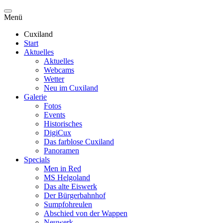
Menü
Cuxiland
Start
Aktuelles
Aktuelles
Webcams
Wetter
Neu im Cuxiland
Galerie
Fotos
Events
Historisches
DigiCux
Das farblose Cuxiland
Panoramen
Specials
Men in Red
MS Helgoland
Das alte Eiswerk
Der Bürgerbahnhof
Sumpfohreulen
Abschied von der Wappen
Neuwerk