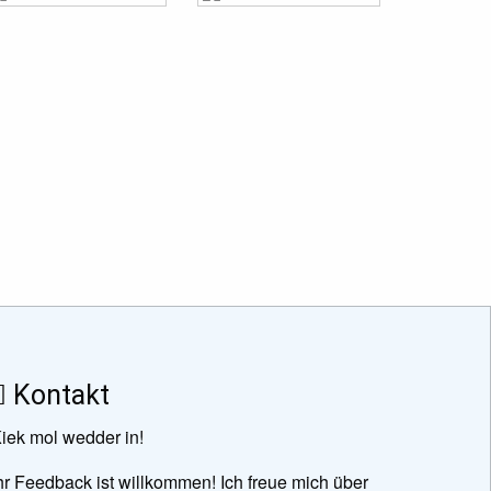
f Seite
Kontakt
iek mol wedder in!
hr Feedback ist willkommen! Ich freue mich über