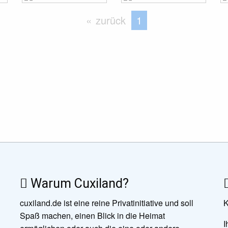
zurück
Sie befinden sich au
1
Warum Cuxiland?
cuxiland.de ist eine reine Privatinitiative und soll
K
Spaß machen, einen Blick in die Heimat
I