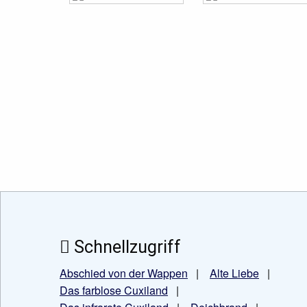
Schnellzugriff
Abschied von der Wappen
|
Alte Liebe
|
Das farblose Cuxiland
|