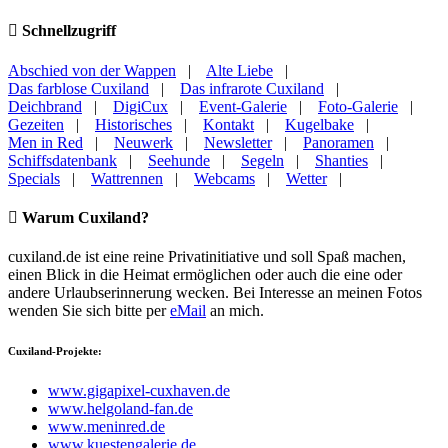
Schnellzugriff
Abschied von der Wappen
|
Alte Liebe
|
Das farblose Cuxiland
|
Das infrarote Cuxiland
|
Deichbrand
|
DigiCux
|
Event-Galerie
|
Foto-Galerie
|
Gezeiten
|
Historisches
|
Kontakt
|
Kugelbake
|
Men in Red
|
Neuwerk
|
Newsletter
|
Panoramen
|
Schiffsdatenbank
|
Seehunde
|
Segeln
|
Shanties
|
Specials
|
Wattrennen
|
Webcams
|
Wetter
|
Warum Cuxiland?
cuxiland.de ist eine reine Privatinitiative und soll Spaß machen,
einen Blick in die Heimat ermöglichen oder auch die eine oder
andere Urlaubserinnerung wecken. Bei Interesse an meinen Fotos
wenden Sie sich bitte per
eMail
an mich.
Cuxiland-Projekte:
www.gigapixel-cuxhaven.de
www.helgoland-fan.de
www.meninred.de
www.kuestengalerie.de