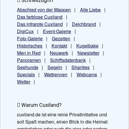
Schnellzugriff
Abschied von der Wappen
|
Alte Liebe
|
Das farblose Cuxiland
|
Das infrarote Cuxiland
|
Deichbrand
|
DigiCux
|
Event-Galerie
|
Foto-Galerie
|
Gezeiten
|
Historisches
|
Kontakt
|
Kugelbake
|
Men in Red
|
Neuwerk
|
Newsletter
|
Panoramen
|
Schiffsdatenbank
|
Seehunde
|
Segeln
|
Shanties
|
Specials
|
Wattrennen
|
Webcams
|
Wetter
|
Warum Cuxiland?
cuxiland.de ist eine reine Privatinitiative und
soll Spaß machen, einen Blick in die Heimat
ermöglichen oder auch die eine oder andere