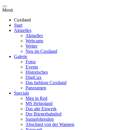
Menü
Cuxiland
Start
Aktuelles
Aktuelles
Webcams
Wetter
Neu im Cuxiland
Galerie
Fotos
Events
Historisches
DigiCux
Das farblose Cuxiland
Panoramen
Specials
Men in Red
MS Helgoland
Das alte Eiswerk
Der Bürgerbahnhof
Sumpfohreulen
Abschied von der Wappen
Neuwerk