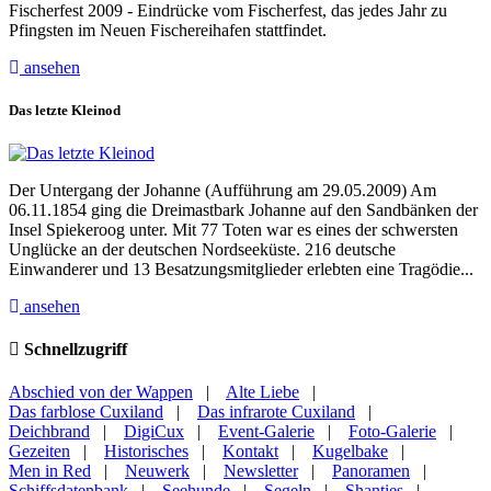
Fischerfest 2009 - Eindrücke vom Fischerfest, das jedes Jahr zu
Pfingsten im Neuen Fischereihafen stattfindet.
ansehen
Das letzte Kleinod
Der Untergang der Johanne (Aufführung am 29.05.2009) Am
06.11.1854 ging die Dreimastbark Johanne auf den Sandbänken der
Insel Spiekeroog unter. Mit 77 Toten war es eines der schwersten
Unglücke an der deutschen Nordseeküste. 216 deutsche
Einwanderer und 13 Besatzungsmitglieder erlebten eine Tragödie...
ansehen
Schnellzugriff
Abschied von der Wappen
|
Alte Liebe
|
Das farblose Cuxiland
|
Das infrarote Cuxiland
|
Deichbrand
|
DigiCux
|
Event-Galerie
|
Foto-Galerie
|
Gezeiten
|
Historisches
|
Kontakt
|
Kugelbake
|
Men in Red
|
Neuwerk
|
Newsletter
|
Panoramen
|
Schiffsdatenbank
|
Seehunde
|
Segeln
|
Shanties
|