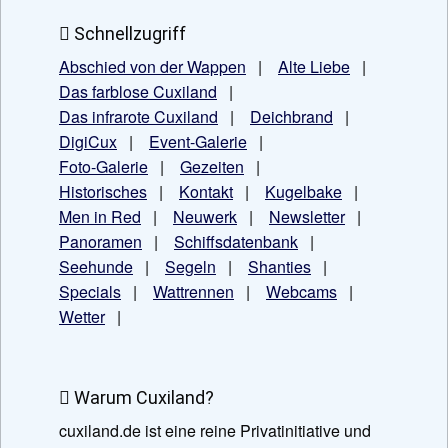
Schnellzugriff
Abschied von der Wappen
|
Alte Liebe
|
Das farblose Cuxiland
|
Das infrarote Cuxiland
|
Deichbrand
|
DigiCux
|
Event-Galerie
|
Foto-Galerie
|
Gezeiten
|
Historisches
|
Kontakt
|
Kugelbake
|
Men in Red
|
Neuwerk
|
Newsletter
|
Panoramen
|
Schiffsdatenbank
|
Seehunde
|
Segeln
|
Shanties
|
Specials
|
Wattrennen
|
Webcams
|
Wetter
|
Warum Cuxiland?
cuxiland.de ist eine reine Privatinitiative und