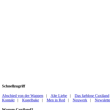
Schnellzugriff
Abschied von der Wappen
|
Alte Liebe
|
Das farblose Cuxiland
Kontakt
|
Kugelbake
|
Men in Red
|
Neuwerk
|
Newslette
Warum Cuxiland?