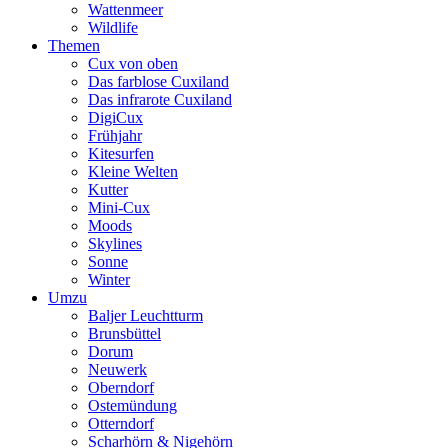
Wattenmeer
Wildlife
Themen
Cux von oben
Das farblose Cuxiland
Das infrarote Cuxiland
DigiCux
Frühjahr
Kitesurfen
Kleine Welten
Kutter
Mini-Cux
Moods
Skylines
Sonne
Winter
Umzu
Baljer Leuchtturm
Brunsbüttel
Dorum
Neuwerk
Oberndorf
Ostemündung
Otterndorf
Scharhörn & Nigehörn