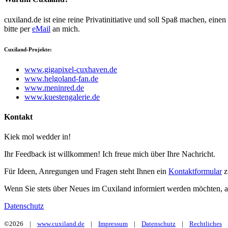
cuxiland.de ist eine reine Privatinitiative und soll Spaß machen, ei
bitte per
eMail
an mich.
Cuxiland-Projekte:
www.gigapixel-cuxhaven.de
www.helgoland-fan.de
www.meninred.de
www.kuestengalerie.de
Kontakt
Kiek mol wedder in!
Ihr Feedback ist willkommen! Ich freue mich über Ihre Nachricht.
Für Ideen, Anregungen und Fragen steht Ihnen ein
Kontaktformular
z
Wenn Sie stets über Neues im Cuxiland informiert werden möchten, 
Datenschutz
©2026 |
www.cuxiland.de
|
Impressum
|
Datenschutz
|
Rechtliches