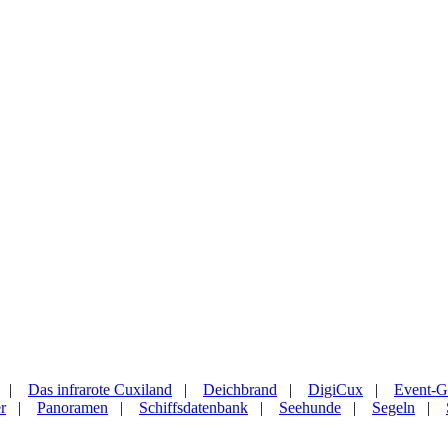
|
Das infrarote Cuxiland
|
Deichbrand
|
DigiCux
|
Event-G
r
|
Panoramen
|
Schiffsdatenbank
|
Seehunde
|
Segeln
|