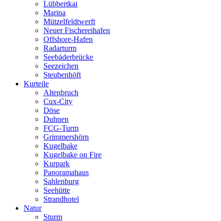
Lübbertkai
Marina
Mützelfeldtwerft
Neuer Fischereihafen
Offshore-Hafen
Radarturm
Seebäderbrücke
Seezeichen
Steubenhöft
Kurteile
Altenbruch
Cux-City
Döse
Duhnen
FCG-Turm
Grimmershörn
Kugelbake
Kugelbake on Fire
Kurpark
Panoramahaus
Sahlenburg
Seehütte
Strandhotel
Natur
Sturm