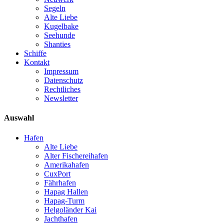
Segeln
Alte Liebe
Kugelbake
Seehunde
Shanties
Schiffe
Kontakt
Impressum
Datenschutz
Rechtliches
Newsletter
Auswahl
Hafen
Alte Liebe
Alter Fischereihafen
Amerikahafen
CuxPort
Fährhafen
Hapag Hallen
Hapag-Turm
Helgoländer Kai
Jachthafen