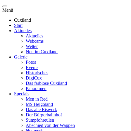
Menü
Cuxiland
Start
Aktuelles
Aktuelles
Webcams
Wetter
Neu im Cuxiland
Galerie
Fotos
Events
Historisches
DigiCux
Das farblose Cuxiland
Panoramen
Specials
Men in Red
MS Helgoland
Das alte Eiswerk
Der Bürgerbahnhof
Sumpfohreulen
Abschied von der Wappen
Neuwerk