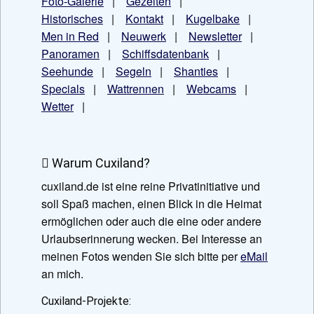
Foto-Galerie
|
Gezeiten
|
Historisches
|
Kontakt
|
Kugelbake
|
Men in Red
|
Neuwerk
|
Newsletter
|
Panoramen
|
Schiffsdatenbank
|
Seehunde
|
Segeln
|
Shanties
|
Specials
|
Wattrennen
|
Webcams
|
Wetter
|
Warum Cuxiland?
cuxiland.de ist eine reine Privatinitiative und
soll Spaß machen, einen Blick in die Heimat
ermöglichen oder auch die eine oder andere
Urlaubserinnerung wecken. Bei Interesse an
meinen Fotos wenden Sie sich bitte per
eMail
an mich.
Cuxiland-Projekte: