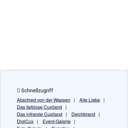
Schnellzugriff
Abschied von der Wappen
|
Alte Liebe
|
Das farblose Cuxiland
|
Das infrarote Cuxiland
|
Deichbrand
|
DigiCux
|
Event-Galerie
|