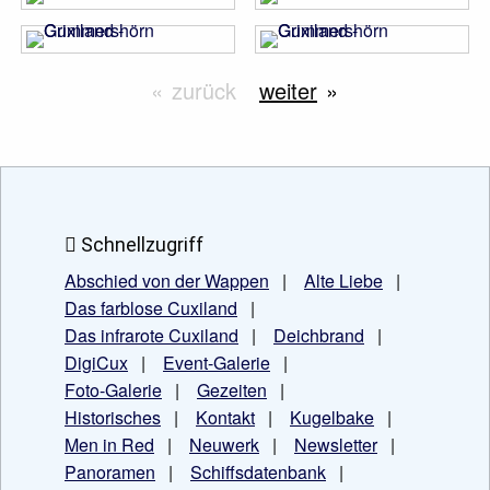
zurück
weiter
Schnellzugriff
Abschied von der Wappen
|
Alte Liebe
|
Das farblose Cuxiland
|
Das infrarote Cuxiland
|
Deichbrand
|
DigiCux
|
Event-Galerie
|
Foto-Galerie
|
Gezeiten
|
Historisches
|
Kontakt
|
Kugelbake
|
Men in Red
|
Neuwerk
|
Newsletter
|
Panoramen
|
Schiffsdatenbank
|