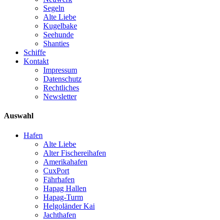
Segeln
Alte Liebe
Kugelbake
Seehunde
Shanties
Schiffe
Kontakt
Impressum
Datenschutz
Rechtliches
Newsletter
Auswahl
Hafen
Alte Liebe
Alter Fischereihafen
Amerikahafen
CuxPort
Fährhafen
Hapag Hallen
Hapag-Turm
Helgoländer Kai
Jachthafen