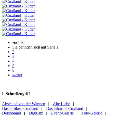
zurück
Sie befinden sich auf Seite
1
2
3
4
5
6
weiter
Schnellzugriff
Abschied von der Wappen
|
Alte Liebe
|
Das farblose Cuxiland
|
Das infrarote Cuxiland
|
Deichbrand
|
DigiCux
|
Event-Galerie
|
Foto-Galerie
|