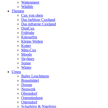
Wattenmeer
Wildlife
Themen
Cux von oben
Das farblose Cuxiland
Das infrarote Cuxiland
DigiCux
Frühjahr
Kitesurfen
Kleine Welten
Kutter
Mini-Cux
Moods
Skylines
Sonne
Winter
Umzu
Baljer Leuchtturm
Brunsbüttel
Dorum
Neuwerk
Oberndorf
Ostemündung
Otterndorf
Scharhörn & Nigehörn