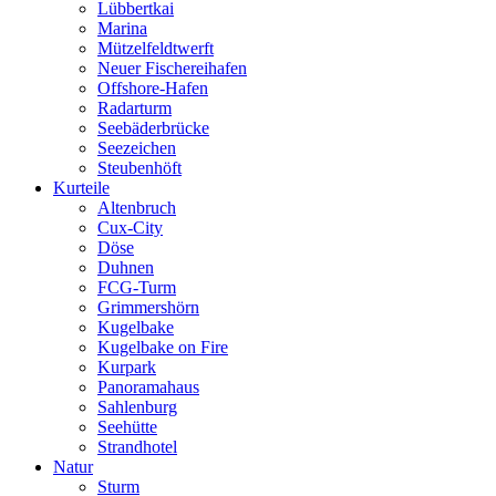
Lübbertkai
Marina
Mützelfeldtwerft
Neuer Fischereihafen
Offshore-Hafen
Radarturm
Seebäderbrücke
Seezeichen
Steubenhöft
Kurteile
Altenbruch
Cux-City
Döse
Duhnen
FCG-Turm
Grimmershörn
Kugelbake
Kugelbake on Fire
Kurpark
Panoramahaus
Sahlenburg
Seehütte
Strandhotel
Natur
Sturm