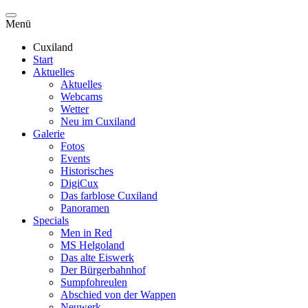
Menü
Cuxiland
Start
Aktuelles
Aktuelles
Webcams
Wetter
Neu im Cuxiland
Galerie
Fotos
Events
Historisches
DigiCux
Das farblose Cuxiland
Panoramen
Specials
Men in Red
MS Helgoland
Das alte Eiswerk
Der Bürgerbahnhof
Sumpfohreulen
Abschied von der Wappen
Neuwerk