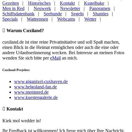
Gezeiten
|
Historisches
|
Kontakt
|
Kugelbake
|
Men in Red
|
Neuwerk
|
Newsletter
|
Panoramen
|
Schiffsdatenbank
|
Seehunde
|
Segeln
|
Shanties
|
Specials
|
Wattrennen
|
Webcams
|
Wetter
|
Warum Cuxiland?
cuxiland.de ist eine reine Privatinitiative und soll Spaß machen,
einen Blick in die Heimat ermöglichen oder auch die eine oder
andere Urlaubserinnerung wecken. Bei Interesse an meinen Fotos
wenden Sie sich bitte per
eMail
an mich.
Cuxiland-Projekte:
www.gigapixel-cuxhaven.de
www.helgoland-fan.de
www.meninred.de
www.kuestengalerie.de
Kontakt
Kiek mol wedder in!
Ihr Feedback ist willkommen! Ich freue mich über Ihre Nachricht.