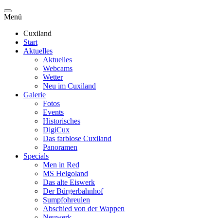
Menü
Cuxiland
Start
Aktuelles
Aktuelles
Webcams
Wetter
Neu im Cuxiland
Galerie
Fotos
Events
Historisches
DigiCux
Das farblose Cuxiland
Panoramen
Specials
Men in Red
MS Helgoland
Das alte Eiswerk
Der Bürgerbahnhof
Sumpfohreulen
Abschied von der Wappen
Neuwerk