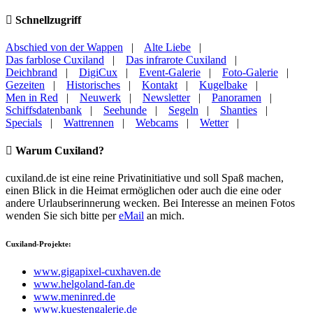
Schnellzugriff
Abschied von der Wappen
|
Alte Liebe
|
Das farblose Cuxiland
|
Das infrarote Cuxiland
|
Deichbrand
|
DigiCux
|
Event-Galerie
|
Foto-Galerie
|
Gezeiten
|
Historisches
|
Kontakt
|
Kugelbake
|
Men in Red
|
Neuwerk
|
Newsletter
|
Panoramen
|
Schiffsdatenbank
|
Seehunde
|
Segeln
|
Shanties
|
Specials
|
Wattrennen
|
Webcams
|
Wetter
|
Warum Cuxiland?
cuxiland.de ist eine reine Privatinitiative und soll Spaß machen,
einen Blick in die Heimat ermöglichen oder auch die eine oder
andere Urlaubserinnerung wecken. Bei Interesse an meinen Fotos
wenden Sie sich bitte per
eMail
an mich.
Cuxiland-Projekte:
www.gigapixel-cuxhaven.de
www.helgoland-fan.de
www.meninred.de
www.kuestengalerie.de