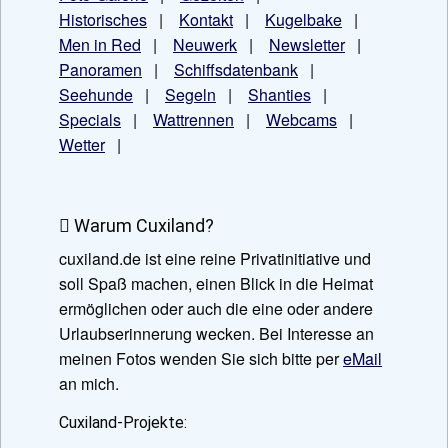
Historisches
|
Kontakt
|
Kugelbake
|
Men in Red
|
Neuwerk
|
Newsletter
|
Panoramen
|
Schiffsdatenbank
|
Seehunde
|
Segeln
|
Shanties
|
Specials
|
Wattrennen
|
Webcams
|
Wetter
|
Warum Cuxiland?
cuxiland.de ist eine reine Privatinitiative und
soll Spaß machen, einen Blick in die Heimat
ermöglichen oder auch die eine oder andere
Urlaubserinnerung wecken. Bei Interesse an
meinen Fotos wenden Sie sich bitte per
eMail
an mich.
Cuxiland-Projekte: