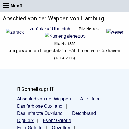
Menü
Abschied von der Wappen von Hamburg
zurück zur Übersicht
Bild-Nr: 1825
Bild-Nr: 1825
am gewohnten Liegeplatz im Fährhafen von Cuxhaven
(15.04.2006)
Schnellzugriff
Abschied von der Wappen
|
Alte Liebe
|
Das farblose Cuxiland
|
Das infrarote Cuxiland
|
Deichbrand
|
DigiCux
|
Event-Galerie
|
Foto-Galerie
|
Gezeiten
|