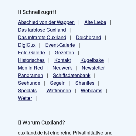
Schnellzugriff
Abschied von der Wappen
|
Alte Liebe
|
Das farblose Cuxiland
|
Das infrarote Cuxiland
|
Deichbrand
|
DigiCux
|
Event-Galerie
|
Foto-Galerie
|
Gezeiten
|
Historisches
|
Kontakt
|
Kugelbake
|
Men in Red
|
Neuwerk
|
Newsletter
|
Panoramen
|
Schiffsdatenbank
|
Seehunde
|
Segeln
|
Shanties
|
Specials
|
Wattrennen
|
Webcams
|
Wetter
|
Warum Cuxiland?
cuxiland.de ist eine reine Privatinitiative und